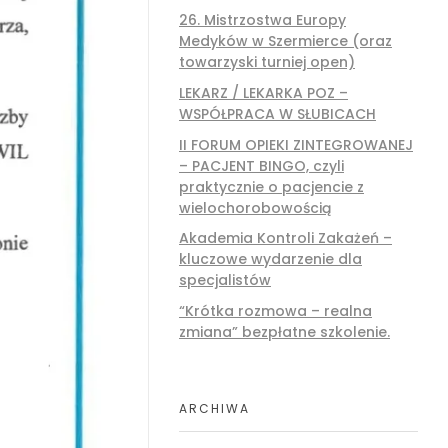
26. Mistrzostwa Europy
Medyków w Szermierce (oraz
towarzyski turniej open)
LEKARZ / LEKARKA POZ –
WSPÓŁPRACA W SŁUBICACH
II FORUM OPIEKI ZINTEGROWANEJ
– PACJENT BINGO, czyli
praktycznie o pacjencie z
wielochorobowością
Akademia Kontroli Zakażeń –
kluczowe wydarzenie dla
specjalistów
“Krótka rozmowa – realna
zmiana” bezpłatne szkolenie.
ARCHIWA