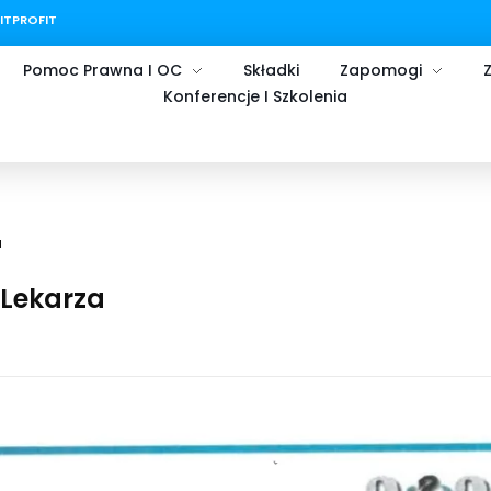
FITPROFIT
Pomoc Prawna I OC
Składki
Zapomogi
Z
Konferencje I Szkolenia
a
 Lekarza