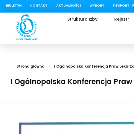
BIULETYN
KONTAKT
AKTUALNOŚCI
WYBORY
FITSPORT I 
treści
Struktura Izby
Rejestr
Okręgowa Izba Lekarska w Gorzowie Wielkopolskim
Strona główna
»
I Ogólnopolska Konferencja Praw Lekarz
I Ogólnopolska Konferencja Praw