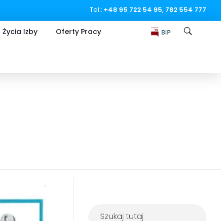
Tel.:
+48 95 722 54 95
,
782 554 777
 Życia Izby
Oferty Pracy