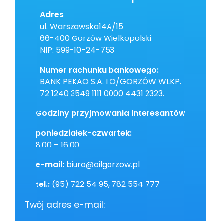
Adres
ul. Warszawska14A/15
66-400 Gorzów Wielkopolski
NIP: 599-10-24-753
Numer rachunku bankowego:
BANK PEKAO S.A. I O/GORZÓW WLKP.
72 1240 3549 1111 0000 4431 2323.
Godziny przyjmowania interesantów
poniedziałek-czwartek:
8.00 – 16.00
e-mail:
biuro@oilgorzow.pl
tel.:
(95) 722 54 95, 782 554 777
Twój adres e-mail: