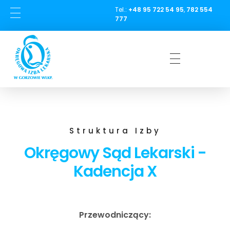
Tel.:
+48 95 722 54 95
,
782 554
treści
777
BIULETYN
KONTAKT
AKTUALNOŚCI
WYBORY
Okręgowa Izba Lekarska w Gorzowie Wielkopolskim
FITSPORT I FITPROFIT
Struktura Izby
Okręgowy Sąd Lekarski -
Kadencja X
Przewodniczący: