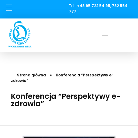
Tel.:
+48 95 722 54 95
,
782 554
treści
777
BIULETYN
KONTAKT
AKTUALNOŚCI
WYBORY
Okręgowa Izba Lekarska w Gorzowie Wielkopolskim
FITSPORT I FITPROFIT
Strona główna
»
Konferencja “Perspektywy e-
zdrowia”
Konferencja “Perspektywy e-
zdrowia”