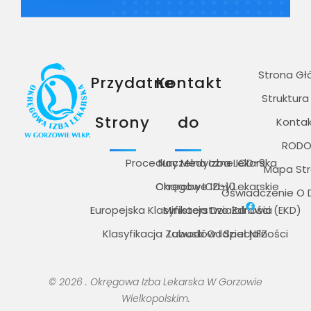
Strona G
Przydatne
Kontakt
Struktura
Strony
do
Konta
ROD
Procedury Medyczne ICD-9
Naczelna Izba Lekarska
Mapa St
Choroby ICD-10
Okręgowe Izby Lekarskie
Oświadczenie O 
Europejska Klasyfikacja Działalności (EKD)
Ministerstwo Zdrowia
Klasyfikacja Zawodów I Specjalności
Lubuski Oddział NFZ
© 2026 . Okręgowa Izba Lekarska W Gorzowie
Wielkopolskim.