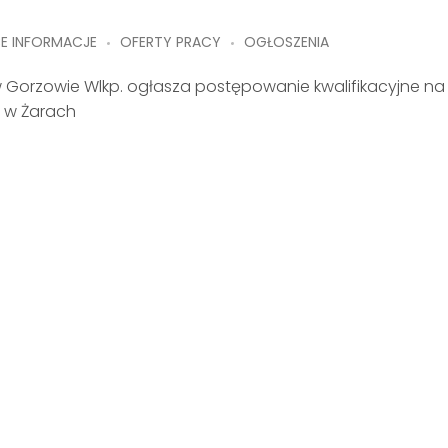
CE INFORMACJE
OFERTY PRACY
OGŁOSZENIA
w Gorzowie Wlkp. ogłasza postępowanie kwalifikacyjne na
 w Żarach