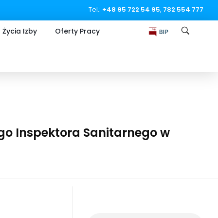
Tel.:
+48 95 722 54 95
,
782 554 777
 Życia Izby
Oferty Pracy
o Inspektora Sanitarnego w