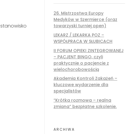
26. Mistrzostwa Europy
Medyków w Szermierce (oraz
 stanowisko
towarzyski turniej open)
LEKARZ / LEKARKA POZ –
WSPÓŁPRACA W SŁUBICACH
II FORUM OPIEKI ZINTEGROWANEJ
– PACJENT BINGO, czyli
praktycznie o pacjencie z
wielochorobowością
Akademia Kontroli Zakażeń –
kluczowe wydarzenie dla
specjalistów
“Krótka rozmowa – realna
zmiana” bezpłatne szkolenie.
ARCHIWA