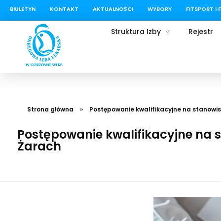
BIULETYN
KONTAKT
AKTUALNOŚCI
WYBORY
FITSPORT I 
treści
Struktura Izby
Rejestr
Okręgowa Izba Lekarska w Gorzowie Wielkopolskim
Strona główna
»
Postępowanie kwalifikacyjne na stanow
Postępowanie kwalifikacyjne na
Żarach