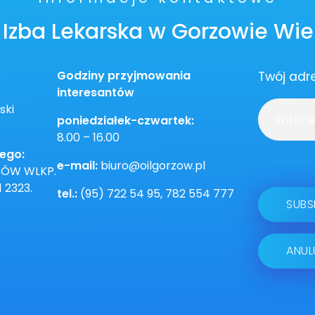
Izba Lekarska w Gorzowie Wie
Godziny przyjmowania
Twój adr
interesantów
ski
poniedziałek-czwartek:
8.00 – 16.00
ego:
e-mail:
biuro@oilgorzow.pl
ZÓW WLKP.
1 2323.
tel.:
(95) 722 54 95, 782 554 777