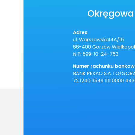
Okręgowa 
Adres
ul. Warszawska14A/15
66-400 Gorzów Wielkopol
NIP: 599-10-24-753
Numer rachunku bankow
BANK PEKAO S.A. I O/GOR
72 1240 3549 1111 0000 443